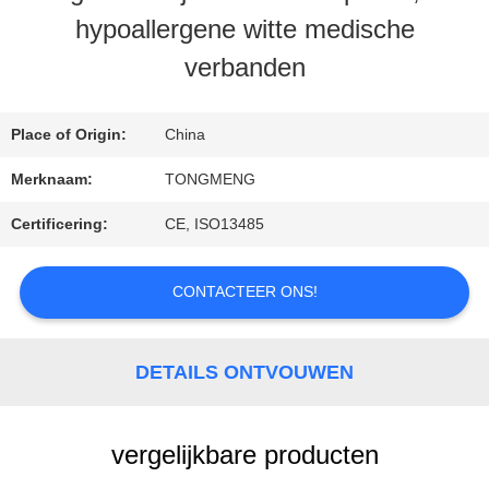
hypoallergene witte medische
verbanden
CONTACTEER
ONS
Place of Origin:
China
Merknaam:
TONGMENG
VERZOEK
Certificering:
CE, ISO13485
OM
EEN
CONTACTEER ONS!
CITAAT
DETAILS ONTVOUWEN
SITEMAP
vergelijkbare producten