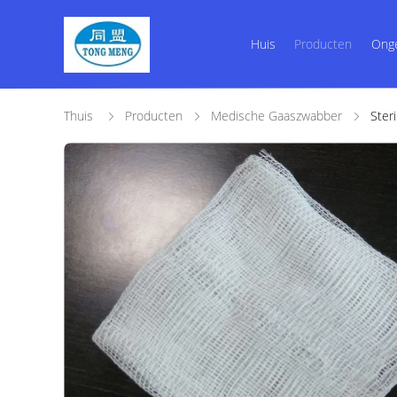
Huis
Producten
Ong
Thuis
Producten
Medische Gaaszwabber
Ster