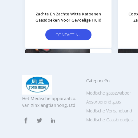
Zachte En Zachte Witte Katoenen
Cott
Gaasdoeken Voor Gevoelige Huid
Za
CONTACT NU
Categorieën
Medische gaaszwabber
Het Medische apparaatco.
Absorberend gaas
van Xinxiangtianhong, Ltd
Medische Verbandband
Medische Gaasbroodjes