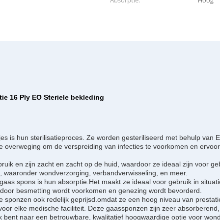
Absorptie:
Hoog
ie 16 Ply EO Steriele bekleding
 is hun sterilisatieproces. Ze worden gesteriliseerd met behulp van EO,
e overweging om de verspreiding van infecties te voorkomen en ervoor
uik en zijn zacht en zacht op de huid, waardoor ze ideaal zijn voor g
, waaronder wondverzorging, verbandverwisseling, en meer.
aas spons is hun absorptie.Het maakt ze ideaal voor gebruik in situatie
ardoor besmetting wordt voorkomen en genezing wordt bevorderd.
ze sponzen ook redelijk geprijsd.omdat ze een hoog niveau van prestat
oor elke medische faciliteit. Deze gaassponzen zijn zeer absorberend,
ek bent naar een betrouwbare, kwalitatief hoogwaardige optie voor won