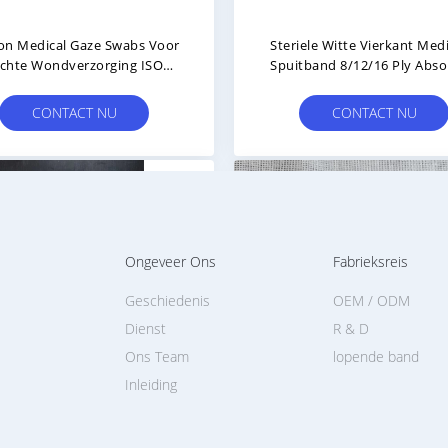
on Medical Gaze Swabs Voor
Steriele Witte Vierkant Med
chte Wondverzorging ISO
Spuitband 8/12/16 Ply Abso
Gecertificeerd
100pcs/zak
CONTACT NU
CONTACT NU
Ongeveer Ons
Fabrieksreis
Geschiedenis
OEM / ODM
Dienst
R & D
Ons Team
lopende band
Inleiding