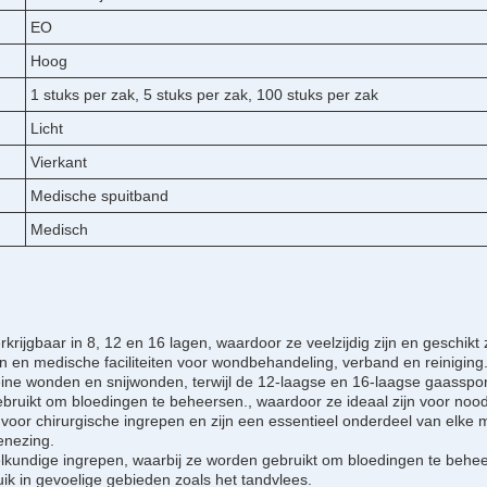
EO
Hoog
1 stuks per zak, 5 stuks per zak, 100 stuks per zak
Licht
Vierkant
Medische spuitband
Medisch
jgbaar in 8, 12 en 16 lagen, waardoor ze veelzijdig zijn en geschikt
n en medische faciliteiten voor wondbehandeling, verband en reiniging
ine wonden en snijwonden, terwijl de 12-laagse en 16-laagse gaasspo
ruikt om bloedingen te beheersen., waardoor ze ideaal zijn voor nood
 chirurgische ingrepen en zijn een essentieel onderdeel van elke 
enezing.
lkundige ingrepen, waarbij ze worden gebruikt om bloedingen te behe
ik in gevoelige gebieden zoals het tandvlees.