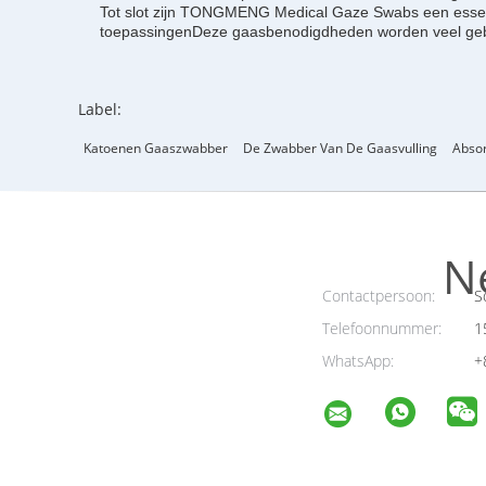
Tot slot zijn TONGMENG Medical Gaze Swabs een essenti
toepassingenDeze gaasbenodigdheden worden veel gebruik
Label:
Katoenen Gaaszwabber
De Zwabber Van De Gaasvulling
Abso
N
Contactpersoon:
So
Telefoonnummer:
1
WhatsApp:
+