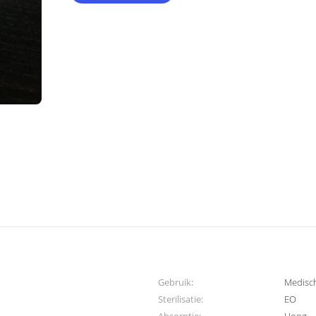
Gebruik:
Medisc
Sterilisatie:
EO