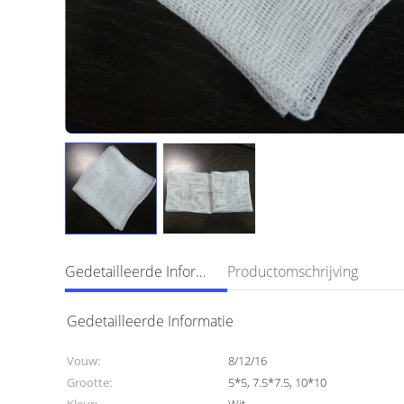
Gedetailleerde Informatie
Productomschrijving
Gedetailleerde Informatie
Vouw:
8/12/16
Grootte:
5*5, 7.5*7.5, 10*10