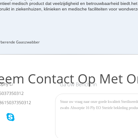
eel medisch product dat veelzijdigheid en betrouwbaarheid biedt.het
t in ziekenhuizen, klinieken en medische faciliteiten voor wondverzo
rberende Gaaszwabber
eem Contact Op Met O
phy Li
Ga Uw Bericht in
5037350312
8615037350312