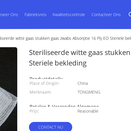
eveer Ons
Fabrieksreis
Kwaliteitscontrole
Contacteer Ons
iliseerde witte gaas stukken gaas zwabs Absorptie 16 Ply EO Steriele be
Steriliseerde witte gaas stukke
Steriele bekleding
Productdetails:
Place of Origin:
China
Merknaam:
TONGMENG
Betalen & Verzenden Algemene
Prijs:
Reasonable
voorwaarden:
CONTACT NU