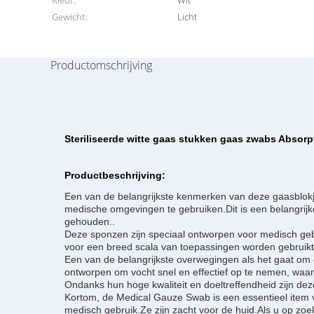
Kleur:
Wit
Gewicht:
Licht
Productomschrijving
Steriliseerde witte gaas stukken gaas zwabs Absorpt
Productbeschrijving:
Een van de belangrijkste kenmerken van deze gaasblokjes
medische omgevingen te gebruiken.Dit is een belangrijk
gehouden..
Deze sponzen zijn speciaal ontworpen voor medisch gebr
voor een breed scala van toepassingen worden gebruikt
Een van de belangrijkste overwegingen als het gaat om g
ontworpen om vocht snel en effectief op te nemen, wa
Ondanks hun hoge kwaliteit en doeltreffendheid zijn de
Kortom, de Medical Gauze Swab is een essentieel item v
medisch gebruik.Ze zijn zacht voor de huid.Als u op zo