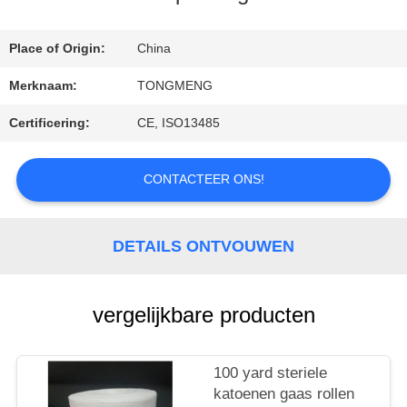
Place of Origin:
China
CONTACTEER
Merknaam:
TONGMENG
ONS
Certificering:
CE, ISO13485
VERZOEK
CONTACTEER ONS!
OM
EEN
DETAILS ONTVOUWEN
CITAAT
vergelijkbare producten
100 yard steriele
katoenen gaas rollen