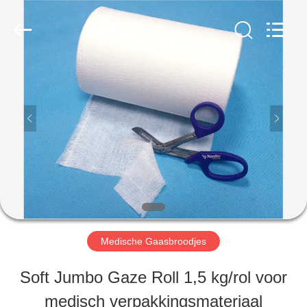
Leverancier.
Copyright
©
2020
-
2025
HUIS
disposablemedical-
products.com.
All
Rights
Reserved.
PRODUCTEN
Developed
by
ECER
ONGEVEER
ONS
Medische Gaasbroodjes
FABRIEKSREIS
Soft Jumbo Gaze Roll 1,5 kg/rol voor
medisch verpakkingsmateriaal
KWALITEITSCONTROLE