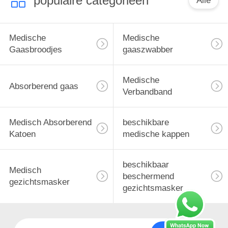
populaire categorieën
Alle
Medische
Medische
Gaasbroodjes
gaaszwabber
Medische
Absorberend gaas
Verbandband
Medisch Absorberend
beschikbare
Katoen
medische kappen
beschikbaar
Medisch
beschermend
gezichtsmasker
gezichtsmasker