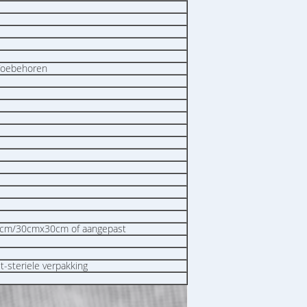
Toebehoren
cm/30cmx30cm of aangepast
et-steriele verpakking