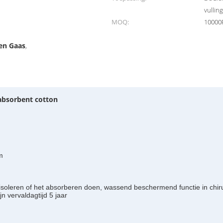
vullin
MOQ:
10000
en Gaas
,
absorbent cotton
m
t isoleren of het absorberen doen, wassend beschermend functie in chir
jn vervaldagtijd 5 jaar