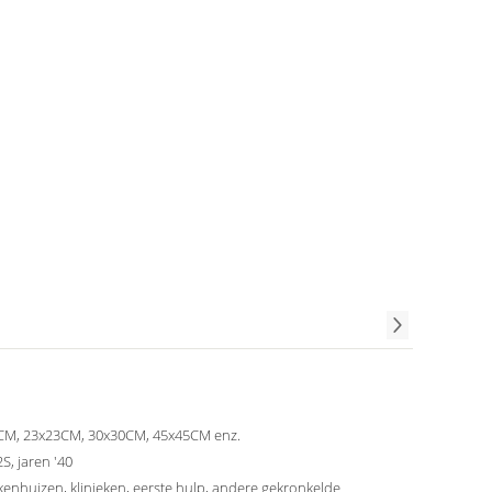
CM, 23x23CM, 30x30CM, 45x45CM enz.
2S, jaren '40
kenhuizen, klinieken, eerste hulp, andere gekronkelde