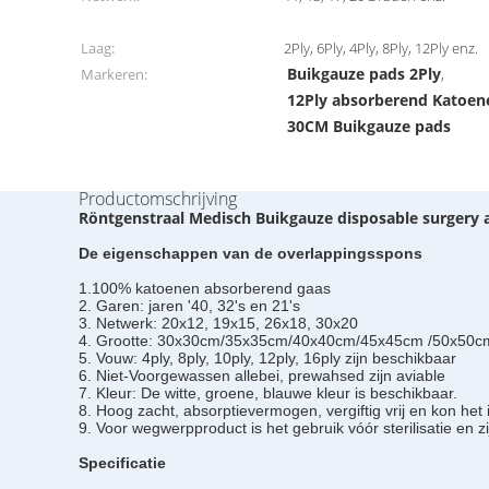
Laag:
2Ply, 6Ply, 4Ply, 8Ply, 12Ply enz.
Buikgauze pads 2Ply
Markeren:
,
12Ply absorberend Katoen
30CM Buikgauze pads
Productomschrijving
Röntgenstraal Medisch Buikgauze disposable surgery 
De eigenschappen van de overlappingsspons
1.100% katoenen absorberend gaas
2. Garen: jaren '40, 32's en 21's
3. Netwerk: 20x12, 19x15, 26x18, 30x20
4. Grootte: 30x30cm/35x35cm/40x40cm/45x45cm /50x50c
5. Vouw: 4ply, 8ply, 10ply, 12ply, 16ply zijn beschikbaar
6. Niet-Voorgewassen allebei, prewahsed zijn aviable
7. Kleur: De witte, groene, blauwe kleur is beschikbaar.
8. Hoog zacht, absorptievermogen, vergiftig vrij en kon he
9. Voor wegwerpproduct is het gebruik vóór sterilisatie en zi
Specificatie