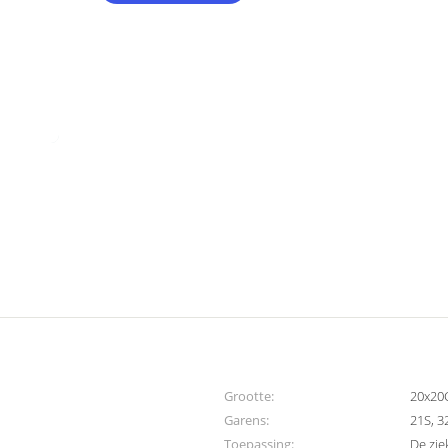
Grootte:
20x20
Garens:
21S, 3
Toepassing:
De zie