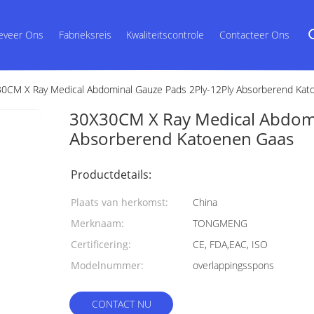
eveer Ons
Fabrieksreis
Kwaliteitscontrole
Contacteer Ons
0CM X Ray Medical Abdominal Gauze Pads 2Ply-12Ply Absorberend Kat
30X30CM X Ray Medical Abdomi
Absorberend Katoenen Gaas
Productdetails:
Plaats van herkomst:
China
Merknaam:
TONGMENG
Certificering:
CE, FDA,EAC, ISO
Modelnummer:
overlappingsspons
CONTACT NU