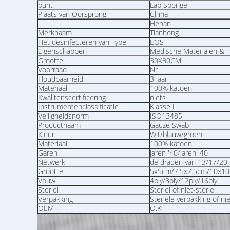
punt
Lap Sponge
Plaats van Oorsprong
China
Henan
Merknaam
Tianhong
Het desinfecteren van Type
EOS
Eigenschappen
Medische Materialen & 
Grootte
30X30CM
Voorraad
Nr
Houdbaarheid
3 jaar
Materiaal
100% katoen
Kwaliteitscertificering
niets
Instrumentenclassificatie
Klasse I
Veiligheidsnorm
ISO13485
Productnaam
Gauze Swab
Kleur
Wit/blauw/groen
Materiaal
100% katoen
Garen
jaren '40/jaren '40
Netwerk
de draden van 13/17/20
Grootte
5x5cm/7.5x7.5cm/10x10
Vouw
4ply/8ply/12ply/16ply
Steriel
Steriel of niet-steriel
Verpakking
Steriele verpakking of ni
OEM
O.K.