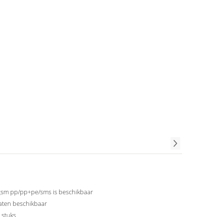
gsm pp/pp+pe/sms is beschikbaar
aten beschikbaar
 stuks