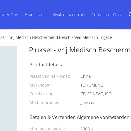
eveer Ons
Fabrieksreis
Kwaliteitscontrole
Contacteer Ons
ksel - vrij Medisch Beschermend Beschikbaar Medisch Togace
Pluksel - vrij Medisch Besche
Productdetails:
Plaats van herkomst:
China
Merknaam:
TONGMENG
Certificering:
CE, FDA,EAC, ISO
Modelnummer:
gewaad
Betalen & Verzenden Algemene voorwaarden:
Min. bestelaantal:
1000st