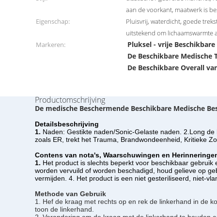
aan de voorkant, maatwerk is b
Eigenschap:
Pluisvrij, waterdicht, goede tre
uitstekend om lichaamswarmte af
Pluksel - vrije Beschikbar
Markeren:
De Beschikbare Medische 
De Beschikbare Overall va
Productomschrijving
De medische Beschermende Beschikbare Medische Bes
Detailsbeschrijving
1.
Naden: Gestikte naden/Sonic-Gelaste naden. 2.Long de kok
zoals ER, trekt het Trauma, Brandwondeenheid, Kritieke Zor
Contens van nota's, Waarschuwingen en Herinneringe
1.
Het product is slechts beperkt voor beschikbaar gebrui
worden vervuild of worden beschadigd, houd gelieve op geb
vermijden. 4. Het product is een niet gesteriliseerd, nie
Methode van Gebruik
1. Hef de kraag met rechts op en rek de linkerhand in de k
toon de linkerhand.