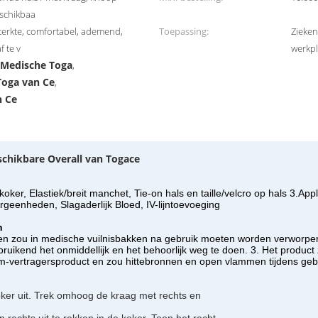
eschikbaa
ksterkte, comfortabel, ademend,
Toepassing:
Zieken
 te v
werkpl
e Medische Toga
,
Toga van Ce
,
n Ce
chikbare Overall van Togace
er, Elastiek/breit manchet, Tie-on hals en taille/velcro op hals 3.Ap
geenheden, Slagaderlijk Bloed, IV-lijntoevoeging
n
k en zou in medische vuilnisbakken na gebruik moeten worden verworpe
ruikend het onmiddellijk en het behoorlijk weg te doen. 3. Het produc
t-vlam-vertragersproduct en zou hittebronnen en open vlammen tijdens 
oker uit. Trek omhoog de kraag met rechts en