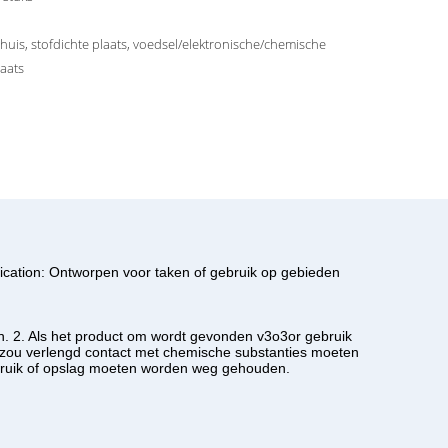
huis, stofdichte plaats, voedsel/elektronische/chemische
aats
plication: Ontworpen voor taken of gebruik op gebieden
n. 2. Als het product om wordt gevonden v3o3or gebruik
t zou verlengd contact met chemische substanties moeten
gebruik of opslag moeten worden weg gehouden.