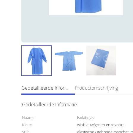
Gedetailleerde Informatie
Productomschrijving
Gedetailleerde Informatie
Naam:
Isolatiejas
Kleur:
wit/blauw/groen enzovoort
Stijl:
elastische / gebreide manchet, 