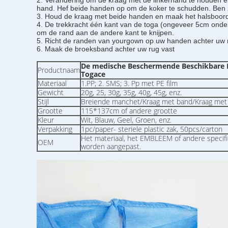
2. 
Verandering om de kraag met de linkerhand te houden en 
hand. Hef beide handen op om de koker te schudden. Ben zo
3. Houd de kraag met beide handen en maak het halsboord
4. De trekkracht één kant van de toga (ongeveer 5cm onder 
om de rand aan de andere kant te knijpen.
5. Richt de randen van yourgown op uw handen achter uw 
6. Maak de broeksband achter uw rug vast
De medische Beschermende Beschikbare M
Productnaam
Togace
Materiaal
1.PP; 2. SMS; 3. Pp met PE film
Gewicht
20g, 25, 30g, 35g, 40g, 45g, enz.
Stijl
Breiende manchet/Kraag met band/Kraag met ha
Grootte
115*137cm of andere grootte
Kleur
Wit, Blauw, Geel, Groen, enz.
Verpakking
1pc/paper- steriele plastic zak, 50pcs/carton
Het materiaal, het EMBLEEM of andere specifi
OEM
worden aangepast.