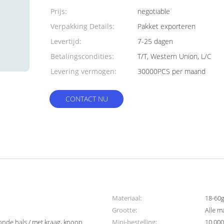
Prijs:
negotiable
Verpakking Details:
Pakket exporteren
Levertijd:
7-25 dagen
Betalingscondities:
T/T, Western Union, L/C
Levering vermogen:
30000PCS per maand
CONTACT NU
Materiaal:
18-60
Grootte:
Alle m
ronde hals / met kraag, knoop
Mini-bestelling:
10.000