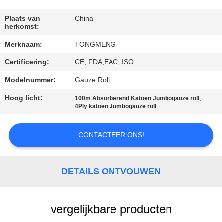
CONTACTEER
ONS
Plaats van
China
herkomst:
Merknaam:
TONGMENG
VERZOEK
Certificering:
CE, FDA,EAC, ISO
OM
EEN
Modelnummer:
Gauze Roll
CITAAT
Hoog licht:
,
100m Absorberend Katoen Jumbogauze roll
4Ply katoen Jumbogauze roll
SITEMAP
CONTACTEER ONS!
PRIVACY
DETAILS ONTVOUWEN
POLICY
vergelijkbare producten