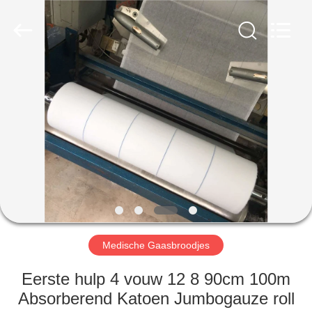
Device
Co.,Ltd.
All
Rights
Reserved.
Developed
by
ECER
HUIS
PRODUCTEN
ONGEVEER
ONS
FABRIEKSREIS
Medische Gaasbroodjes
KWALITEITSCONTROLE
Eerste hulp 4 vouw 12 8 90cm 100m
Absorberend Katoen Jumbogauze roll