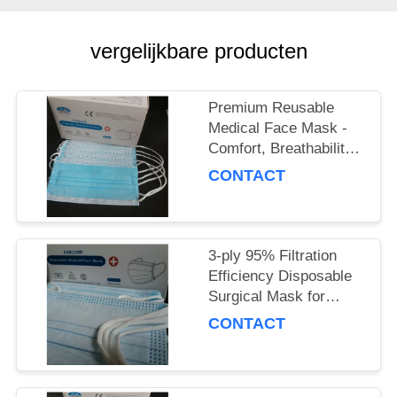
vergelijkbare producten
Premium Reusable
Medical Face Mask -
Comfort, Breathability
& Reusability
CONTACT
Guaranteed
3-ply 95% Filtration
Efficiency Disposable
Surgical Mask for
Adults, Polypropylene
CONTACT
Material