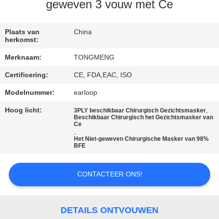
CONTACTEER
geweven 3 vouw met Ce
ONS
Plaats van
China
herkomst:
VERZOEK
Merknaam:
TONGMENG
OM
Certificering:
CE, FDA,EAC, ISO
EEN
Modelnummer:
earloop
CITAAT
Hoog licht:
,
3PLY beschikbaar Chirurgisch Gezichtsmasker
Beschikbaar Chirurgisch het Gezichtsmasker van
SITEMAP
Ce
,
Het Niet-geweven Chirurgische Masker van 98%
BFE
PRIVACY
POLICY
CONTACTEER ONS!
DETAILS ONTVOUWEN