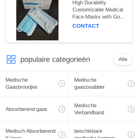
High Durability
Customizable Medical
Face Masks with Good
Breathability
CONTACT
populaire categorieën
Alle
Medische
Medische
Gaasbroodjes
gaaszwabber
Medische
Absorberend gaas
Verbandband
Medisch Absorberend
beschikbare