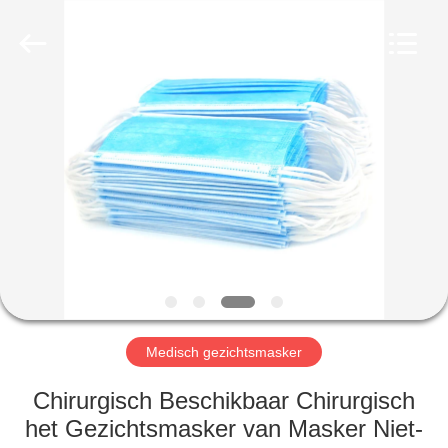
Device
Co.,Ltd.
All
Rights
Reserved.
Developed
by
ECER
HUIS
PRODUCTEN
ONGEVEER
ONS
FABRIEKSREIS
Medisch gezichtsmasker
KWALITEITSCONTROLE
Chirurgisch Beschikbaar Chirurgisch
het Gezichtsmasker van Masker Niet-