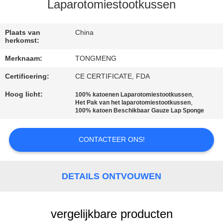
CONTACTEER
Laparotomiestootkussen
ONS
Plaats van
China
herkomst:
VERZOEK
Merknaam:
TONGMENG
OM
Certificering:
CE CERTIFICATE, FDA
EEN
Hoog licht:
,
100% katoenen Laparotomiestootkussen
CITAAT
,
Het Pak van het laparotomiestootkussen
100% katoen Beschikbaar Gauze Lap Sponge
SITEMAP
CONTACTEER ONS!
PRIVACY
POLICY
DETAILS ONTVOUWEN
vergelijkbare producten