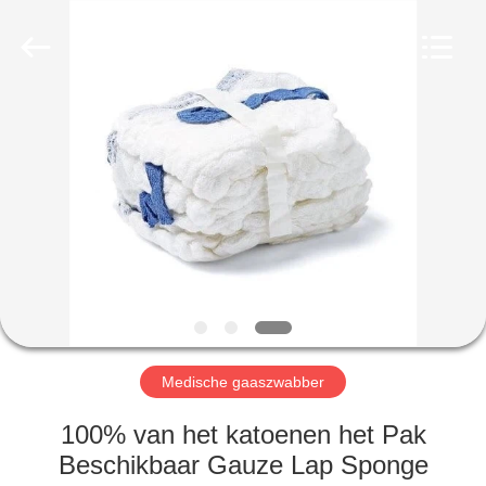
Medical
Device
Co.,Ltd.
All
Rights
Reserved.
Developed
by
HUIS
ECER
PRODUCTEN
ONGEVEER
ONS
FABRIEKSREIS
Medische gaaszwabber
KWALITEITSCONTROLE
100% van het katoenen het Pak
Beschikbaar Gauze Lap Sponge