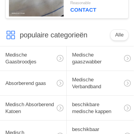
100pcs/zak
Reasonable
CONTACT
populaire categorieën
Alle
Medische
Medische
Gaasbroodjes
gaaszwabber
Medische
Absorberend gaas
Verbandband
Medisch Absorberend
beschikbare
Katoen
medische kappen
beschikbaar
Medisch