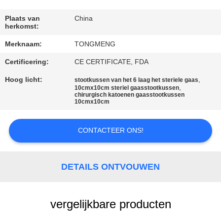
CONTACTEER
ONS
Plaats van
China
herkomst:
Merknaam:
TONGMENG
VERZOEK
Certificering:
CE CERTIFICATE, FDA
OM
EEN
Hoog licht:
,
stootkussen van het 6 laag het steriele gaas
,
10cmx10cm steriel gaasstootkussen
CITAAT
chirurgisch katoenen gaasstootkussen
10cmx10cm
SITEMAP
CONTACTEER ONS!
PRIVACY
DETAILS ONTVOUWEN
POLICY
vergelijkbare producten