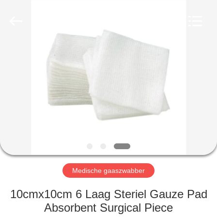
Medical
Device
Co.,Ltd.
All
Rights
Reserved.
Developed
by
HUIS
ECER
PRODUCTEN
ONGEVEER
ONS
FABRIEKSREIS
Medische gaaszwabber
KWALITEITSCONTROLE
10cmx10cm 6 Laag Steriel Gauze Pad
Absorbent Surgical Piece