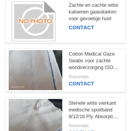
Zachte en zachte witte
katoenen gaasdoeken
voor gevoelige huid
CONTACT
Cotton Medical Gaze
Swabs voor zachte
wondverzorging ISO
gecertificeerd
Reasonable
CONTACT
Steriele witte vierkant
medische spuitband
8/12/16 Ply Absorptie
100pcs/zak
Reasonable