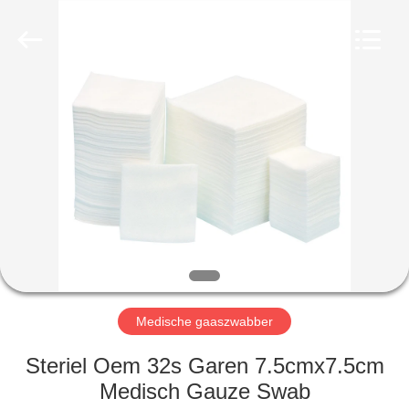
Device
Co.,Ltd.
All
Rights
Reserved.
Developed
by
ECER
HUIS
PRODUCTEN
ONGEVEER
ONS
FABRIEKSREIS
Medische gaaszwabber
KWALITEITSCONTROLE
Steriel Oem 32s Garen 7.5cmx7.5cm
Medisch Gauze Swab