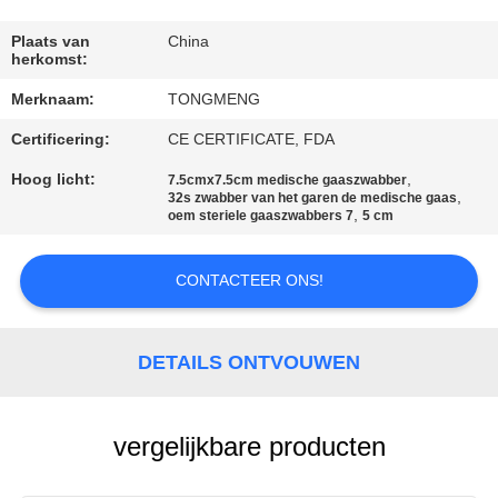
CONTACTEER
ONS
Plaats van
China
herkomst:
Merknaam:
TONGMENG
VERZOEK
Certificering:
CE CERTIFICATE, FDA
OM
EEN
Hoog licht:
,
7.5cmx7.5cm medische gaaszwabber
,
32s zwabber van het garen de medische gaas
CITAAT
,
oem steriele gaaszwabbers 7
5 cm
CONTACTEER ONS!
SITEMAP
PRIVACY
DETAILS ONTVOUWEN
POLICY
vergelijkbare producten