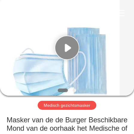
Device
Co.,Ltd.
All
Rights
Reserved.
Developed
by
ECER
HUIS
PRODUCTEN
ONGEVEER
ONS
FABRIEKSREIS
Medisch gezichtsmasker
KWALITEITSCONTROLE
Masker van de de Burger Beschikbare
Mond van de oorhaak het Medische of