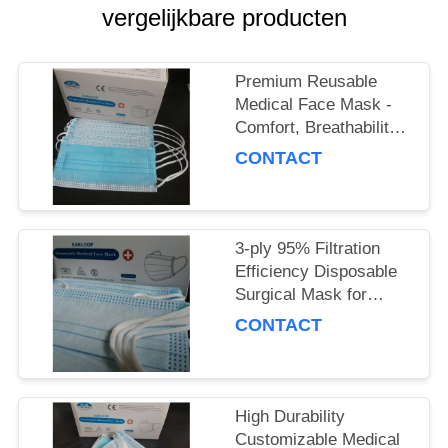
vergelijkbare producten
Premium Reusable
Medical Face Mask -
Comfort, Breathability
& Reusability
CONTACT
Guaranteed
3-ply 95% Filtration
Efficiency Disposable
Surgical Mask for
Adults, Polypropylene
CONTACT
Material
High Durability
Customizable Medical