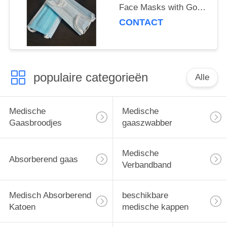
Face Masks with Good
Breathability
CONTACT
populaire categorieën
Alle
Medische
Medische
Gaasbroodjes
gaaszwabber
Medische
Absorberend gaas
Verbandband
Medisch Absorberend
beschikbare
Katoen
medische kappen