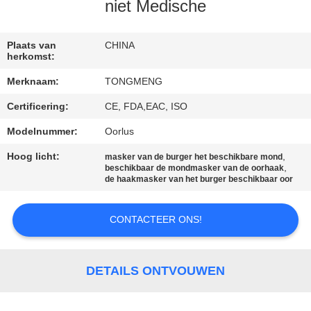
CONTACTEER
niet Medische
ONS
Plaats van
CHINA
herkomst:
VERZOEK
Merknaam:
TONGMENG
OM
Certificering:
CE, FDA,EAC, ISO
EEN
Modelnummer:
Oorlus
CITAAT
Hoog licht:
,
masker van de burger het beschikbare mond
,
beschikbaar de mondmasker van de oorhaak
SITEMAP
de haakmasker van het burger beschikbaar oor
CONTACTEER ONS!
PRIVACY
POLICY
DETAILS ONTVOUWEN